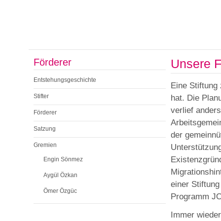
Förderer
Unsere F
Entstehungsgeschichte
Eine Stiftung 
Stifter
hat. Die Pla
verlief ander
Förderer
Arbeitsgemein
Satzung
der gemeinnüt
Gremien
Unterstützun
Existenzgrün
Engin Sönmez
Migrationshin
Aygül Özkan
einer Stiftun
Ömer Özgüc
Programm J
Immer wieder 