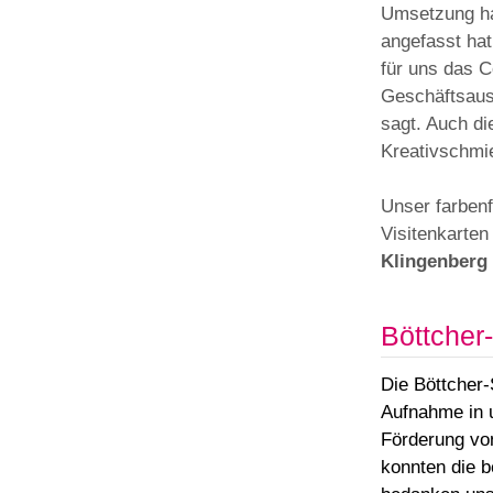
Umsetzung ha
angefasst ha
für uns das C
Geschäftsaus
sagt. Auch d
Kreativschmi
Unser farben
Visitenkarte
Klingenber
Böttcher-
Die Böttcher-S
Aufnahme in 
Förderung vo
konnten die b